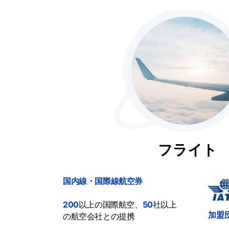
フライト
国内線・国際線航空券
200
以上の国際航空、
50
社以上
加盟
の航空会社との提携