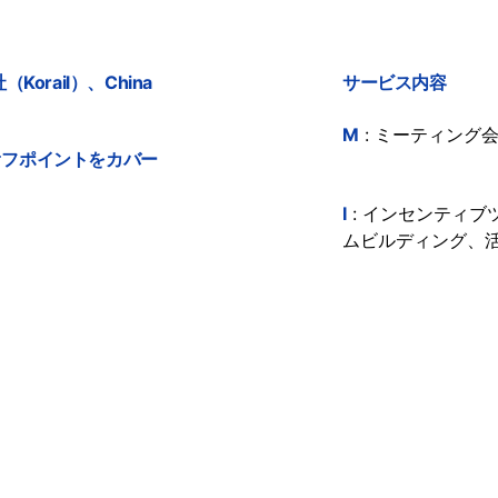
orail）、China
サービス内容
M
: ミーティング
オフポイントをカバー
I
: インセンティブ
ムビルディング、