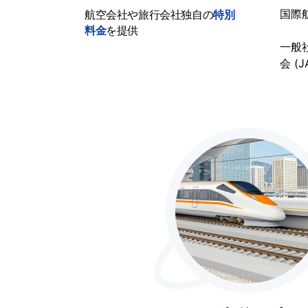
国際航
航空会社や旅行会社独自の
特別
料金
を提供
一般
会 (J