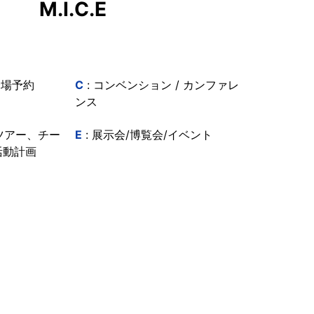
M.I.C.E
会場予約
C
: コンベンション / カンファレ
ンス
ツアー、チー
E
: 展示会/博覧会/イベント
活動計画